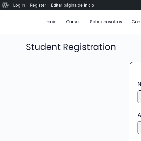
Log In
Register
Editar página de inicio
Inicio
Cursos
Sobre nosotros
Con
Student Registration
A