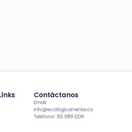
Links
Contáctanos
Email:
info@ecológicamente.co
Teléfono: 312 589 1206
er
Atención: Lun-Vie 7:00AM -
5:00PM